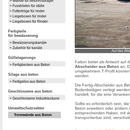
> Wände für betonrostträger
> Fussböden für ställe
> Futtertröge für rinder
> Liegeboxen für rinder
> Liegeboxen für Rinder
Fertigteile
für bewässerung
> Bewässerungskanäle
> Zubehör für kanäle
Auf das Bil
Güllelagerungs
Fattori bietet als Antwort auf
> Fertigbecken aus Beton
Abscheider aus Beton
an, D
umgekehrtem T-Profil können 
Silage aus beton
werden.
> Fertigsilos aus Beton
Die Fertig-
Abscheider aus Be
Bodenbelägen verlegt werden
Geschlossene aus beton
handelt, für die eine Veranker
> Geschlossene Industriezäune
Sollte es erforderlich sein, 
Umweltschutzsektor
Beton erweitern oder ändern z
entsprechenden Haken, mit d
Trennwände aus Beton
transportierbar sind, verscho